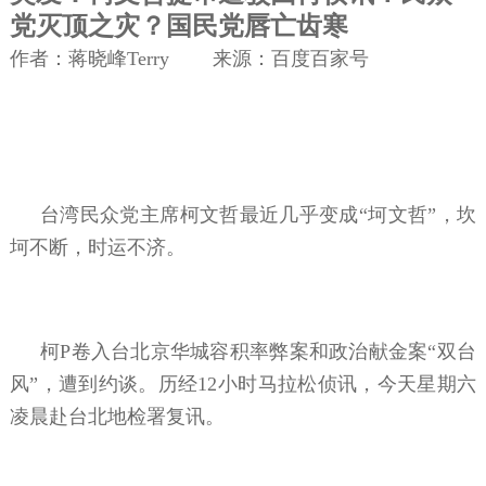
党灭顶之灾？国民党唇亡齿寒
作者：蒋晓峰Terry 来源：百度百家号
台湾民众党主席柯文哲最近几乎变成“坷文哲”，坎
坷不断，时运不济。
柯P卷入台北京华城容积率弊案和政治献金案“双台
风”，遭到约谈。历经12小时马拉松侦讯，今天星期六
凌晨赴台北地检署复讯。