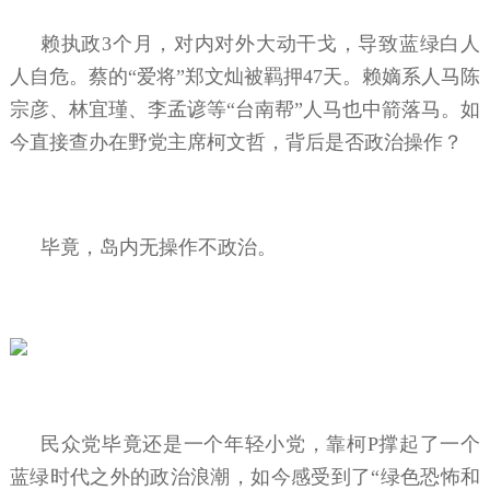
赖执政3个月，对内对外大动干戈，导致蓝绿白人
人自危。蔡的“爱将”郑文灿被羁押47天。赖嫡系人马陈
宗彦、林宜瑾、李孟谚等“台南帮”人马也中箭落马。如
今直接查办在野党主席柯文哲，背后是否政治操作？
毕竟，岛内无操作不政治。
民众党毕竟还是一个年轻小党，靠柯P撑起了一个
蓝绿时代之外的政治浪潮，如今感受到了“绿色恐怖和