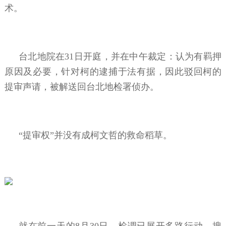
术。
台北地院在31日开庭，并在中午裁定：认为有羁押
原因及必要，针对柯的逮捕于法有据，因此驳回柯的
提审声请，被解送回台北地检署侦办。
“提审权”并没有成柯文哲的救命稻草。
就在前一天的8月30日，检调已展开多路行动，搜