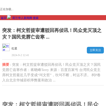
正在加载...
返回
荷兰华人新闻网
搜索
突发：柯文哲提审遭驳回再侦讯！民众党灭顶之
灾？国民党唇亡齿寒 ...
红星
立即关注
2024-9-2 12:41
摘要
: 突发：柯文哲提审遭驳回再侦讯！民众党灭顶之灾？国民
党唇亡齿寒作者：蒋晓峰Terry 来源：百度百家号 台湾民众党主
席柯文哲最近几乎变成“坷文哲”，坎坷不断，时运不济。 柯P卷
入台北京华城容积率弊案和政治 ...
突发：柯文哲提审遭驳回再侦讯！民众