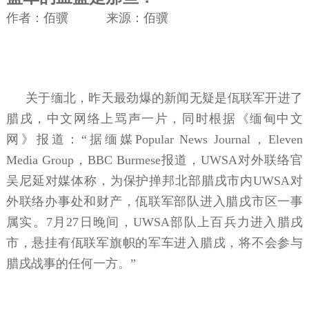
作者：佰骥 来源：佰骥
关于缅北，昨天最劲爆的新闻无疑是佤联军开进了
腊戌，中文网络上骂声一片，同时根据《缅甸中文
网》报道：“据缅媒Popular News Journal，Eleven
Media Group，BBC Burmese报道，UWSA对外联络官
吴尼延对媒体称，为保护掸邦北部腊戌市内UWSA对
外联络办事处和财产，佤联军部队进入腊戌市区一事
属实。7月27日晚间，UWSA部队上百兵力进入腊戌
市，悬挂有佤联军旗帜的军车进入腊戌，将不会参与
腊戌战事的任何一方。”