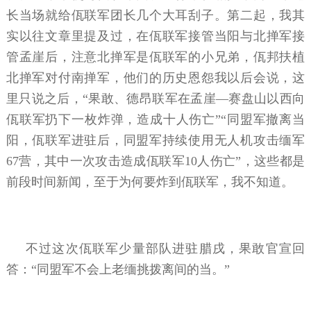
长当场就给佤联军团长几个大耳刮子。第二起，我其
实以往文章里提及过，在佤联军接管当阳与北掸军接
管孟崖后，注意北掸军是佤联军的小兄弟，佤邦扶植
北掸军对付南掸军，他们的历史恩怨我以后会说，这
里只说之后，“果敢、德昂联军在孟崖—赛盘山以西向
佤联军扔下一枚炸弹，造成十人伤亡”“同盟军撤离当
阳，佤联军进驻后，同盟军持续使用无人机攻击缅军
67营，其中一次攻击造成佤联军10人伤亡”，这些都是
前段时间新闻，至于为何要炸到佤联军，我不知道。
不过这次佤联军少量部队进驻腊戌，果敢官宣回
答：“同盟军不会上老缅挑拨离间的当。”