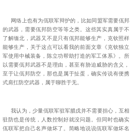
网络上也有为佤联军辩护的，比如同盟军需要佤邦
的武器，需要佤邦防空等等之类。这些其实真属于不
了解缅北，武器又不是只有佤邦能够生产，克钦照样
能够生产，关于这点可以看我的前面文章《克钦独立
军使用中械装备，陈立功帮助打造的军工体系》。所
以需要佤邦武器不是理由，甚至有胁迫威胁的含义，
至于让佤邦防空，那也是属于扯蛋，确实传说有便携
式肩扛防空武器，属于聊胜于无。
我认为，少量佤联军驻军腊戌并不需要担心，互相
驻防也是传统，人数控制好就没问题。但同时也确实
佤联军把自己名声做坏了。简略地说说佤联军做坏名