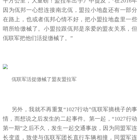
平方公里，大重磅！盟拉军出手》中提及，“在2016年
因为佤邦一心想连接南北佤，盟拉小地盘还有一部分
在路上，也或者佤邦心情不好，把小盟拉地盘里一些
哨所给缴械了。小盟拉跟佤邦是亲爱的盟友关系，但
佤联军把他们活捉缴械了。”
佤联军活捉缴械了盟友盟拉军
另外，我就不再重复“1027行动”佤联军摘桃子的事
情，而想说之后发生的二起事件。第一起，“1027行动
第一期”之后不久，发生一起交通事故，因为同盟军连
长变道，致使与佤联军团长直行车辆相撞，同盟军连