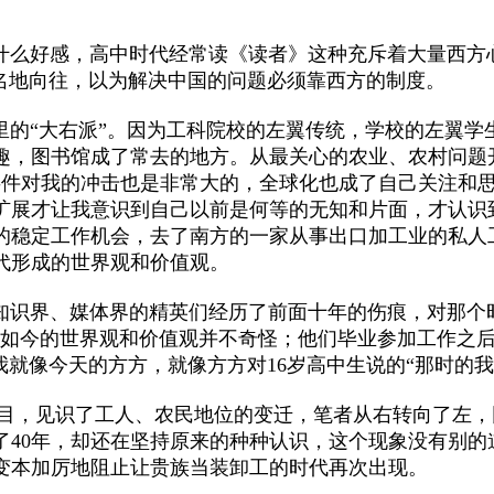
么好感，高中时代经常读《读者》这种充斥着大量西方心
莫名地向往，以为解决中国的问题必须靠西方的制度。
“大右派”。因为工科院校的左翼传统，学校的左翼学
趣，图书馆成了常去的地方。从最关心的农业、农村问题
这些事件对我的冲击也是非常大的，全球化也成了自己关注
扩展才让我意识到自己以前是何等的无知和片面，才认识
的稳定工作机会，去了南方的一家从事出口加工业的私人
代形成的世界观和价值观。
识界、媒体界的精英们经历了前面十年的伤痕，对那个时
她如今的世界观和价值观并不奇怪；他们毕业参加工作之
我就像今天的方方，就像方方对16岁高中生说的“那时的
，见识了工人、农民地位的变迁，笔者从右转向了左，
40年，却还在坚持原来的种种认识，这个现象没有别的
变本加厉地阻止让贵族当装卸工的时代再次出现。