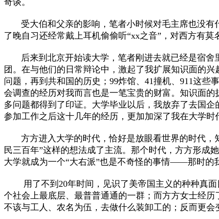
奇谈。
受大伯和父亲的影响，笔者小时候对毛主席也没有什
了晚自习还经常戴上耳机偷偷听“xx之音”，对西方有
后来到北京开始读大学，笔者刚进去就已经是宿舍里的
团。在与他们的日常辩论中，激起了我扩展知识面的兴
问题，再到共和国的历史；99炸馆、41撞机、911
会调查的经历对我而言也是一笔宝贵的财富。知识面的
多问题都得到了印证。大学毕业以后，我放弃了去国企
参加工作之后这十几年的经历，更加加深了我在大学时
方方进入大学的时代，恰好是放眼看世界的时代，知
民三百年”这样的想法成了主流。那个时代，方方形成
大学就成为一个“大右派”也是不奇怪的事情——那时的
用了不到20年时间，见识了美帝国主义的种种真面目
个社会上最底层、最普普通通的一群；而方方女士经历了
不该与工人、农名为伍，去做什么装卸工的；反而更会