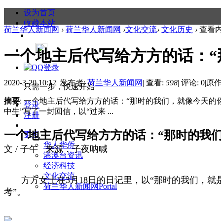
设为首页
收藏本站
荷兰华人新闻网
›
荷兰华人新闻网
›
文化交流
›
文化历史
›
查看
一个地主后代写给方方的话：“那
2020-3-20 10:12
|
发布者:
荷兰华人新闻网
|
查看:
598
|
评论: 0
|
原作
只需一步，快速开始
摘要
: 一个地主后代写给方方的话：“那时的我们，就像今天的你
登录
中生”写了一封回信，以“过来 ...
注册
一个地主后代写给方方的话：“那时的我们
更多
华人华侨
文 / 子午 来源：子夜呐喊
港澳台资讯
经济科技
文化交流
方方女士在3月18日的日记里，以“那时的我们，就是
荷兰华人新闻网
Portal
考”。