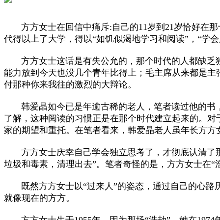
方方女士在回信中痛斥:自己的11岁到21岁恰好在那
代得以上了大学，得以“如饥似渴地学习和阅读”，“学
方方女士这话是有失公允的，那个时代的人都缺乏独立
能力放到今天也没几个青年比得上；毛主席从来都是主
付那种你来我往的激烈的大辩论。
韩爱晶如今已是年逾古稀的老人，笔者读过他的书，
了解，这种阅读的习惯正是在那个时代建立起来的。对
家的期望和重托。在笔者看来，韩爱晶老人虽年长方方
方方女士庆幸自己学会独立思考了，才彻底认清了那个
垃圾和毒素，清理出去”。笔者奇怪的是，方方女士在“
既然方方女士以“过来人”的姿态，通过自己的心路历
就像现在的方方。
方方女士生于1955年，因为那场“浩劫”，她在197