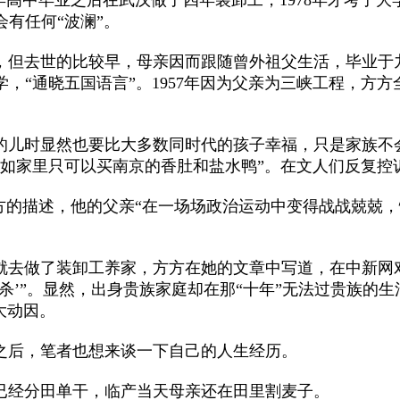
有任何“波澜”。
但去世的比较早，母亲因而跟随曾外祖父生活，毕业于九
学，“通晓五国语言”。1957年因为父亲为三峡工程，
儿时显然也要比大多数同时代的孩子幸福，只是家族不会
例如家里只可以买南京的香肚和盐水鸭”。在文人们反复控
的描述，他的父亲“在一场场政治运动中变得战战兢兢，懦
去做了装卸工养家，方方在她的文章中写道，在中新网对
杀’”。显然，出身贵族家庭却在那“十年”无法过贵族的
大动因。
后，笔者也想来谈一下自己的人生经历。
已经分田单干，临产当天母亲还在田里割麦子。