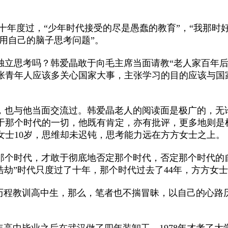
十年度过，“少年时代接受的尽是愚蠢的教育”，“我那时
会用自己的脑子思考问题”。
思考吗？韩爱晶敢于向毛主席当面请教“老人家百年后
张青年人应该多关心国家大事，主张学习的目的应该与国
也与他当面交流过。韩爱晶老人的阅读面是极广的，无论
于那个时代的一切，他既有肯定，亦有批评，更多地则是
女士10岁，思维却未迟钝，思考能力远在方方女士之上。
时代，才敢于彻底地否定那个时代，否定那个时代的自己
浩劫”时代只度过了十年，那个时代过去了44年，方方女士
程教训高中生，那么，笔者也不揣冒昧，以自己的心路
4年高中毕业之后在武汉做了四年装卸工，1978年才考了