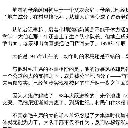
笔者的母亲建国初生于一个贫农家庭，母亲儿时经历
了地主成分，在村里挨批斗，从被人追捧变成了过街老
从笔者记事起，裹着小脚的奶奶就是不能干体力活的
学堂，大伯在那十年还当上了生产队小队长。但地主成
敢出面，母亲却出面直接把他们挡回去了。1978年年底
大伯是1945年出生的，幼年时的家境还是不错的，
与他对毛主席的不喜相悖的是，他的行事风格却是得益
一个公道的人的支持之下，农具被公平地均分了——“
去当废铁卖。已经初步实现机械化的生产队一夜之间回
因为大集体解散了，58年大跃进挖的十来个池塘（小型
支渠、毛细渠逐渐就荒废了。到新世纪，村民们种水稻
不喜欢毛主席的大伯却常常怀念起了大集体时代集中力
体就无能为力了。大队干部不仅不作为，反而以权谋私