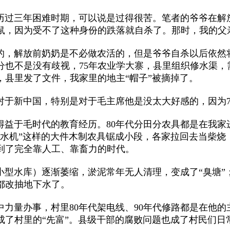
过三年困难时期，可以说是过得很苦。笔者的爷爷在解放
鼠，因为受不了这种身份的跌落就自杀了。那时，我的父
，解放前奶奶是不必做农活的，但是爷爷自杀以后依然将
分也不是没有歧视，75年农业学大寨，县里组织修水渠，
，县里发了文件，我家里的地主“帽子”被摘掉了。
对于新中国，特别是对于毛主席他是没太大好感的，因为7
于毛时代的教育经历。80年代分田分农具都是在我家
车水机”这样的大件木制农具锯成小段，各家拉回去当柴烧
到了完全靠人工、靠畜力的时代。
水库）逐渐萎缩，淤泥常年无人清理，变成了“臭塘”；
都改抽地下水了。
量办事，村里80年代架电线、90年代修路都是在他的
成了村里的“先富”。县级干部的腐败问题也成了村民们日