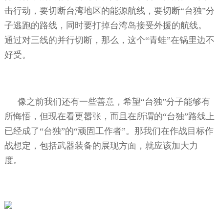
击行动，要切断台湾地区的能源航线，要切断“台独”分
子逃跑的路线，同时要打掉台湾岛接受外援的航线。
通过对三线的并行切断，那么，这个“青蛙”在锅里边不
好受。
像之前我们还有一些善意，希望“台独”分子能够有
所悔悟，但现在看更嚣张，而且在所谓的“台独”路线上
已经成了“台独”的“顽固工作者”。那我们在作战目标作
战想定，包括武器装备的展现方面，就应该加大力
度。