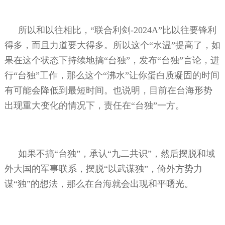
所以和以往相比，“联合利剑-2024A”比以往要锋利
得多，而且力道要大得多。所以这个“水温”提高了，如
果在这个状态下持续地搞“台独”，发布“台独”言论，进
行“台独”工作，那么这个“沸水”让你蛋白质凝固的时间
有可能会降低到最短时间。也说明，目前在台海形势
出现重大变化的情况下，责任在“台独”一方。
如果不搞“台独”，承认“九二共识”，然后摆脱和域
外大国的军事联系，摆脱“以武谋独”，倚外方势力
谋“独”的想法，那么在台海就会出现和平曙光。