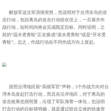
解放军这次军演很突然，也说明对于台湾全岛的攻
击行动，包括离岛的攻击行动箭在弦上，一旦展开作
战行动，短时间内将会完成既定目标。同时说明，之
前的“温水煮青蛙”正在换成“滚水煮青蛙”或是“开水烫
青蛙”。总之，作战行动在不同作战方向上发起。
按照台湾地区前“高级军官”声称，5个作战方向对台
湾本岛发起打击行动，而且在沿岸地区，对于离岛的
攻击效果也很明显，出现了军队海警一体化，也说明
打击行动的目标很明确，就是通过联合立体的快速突