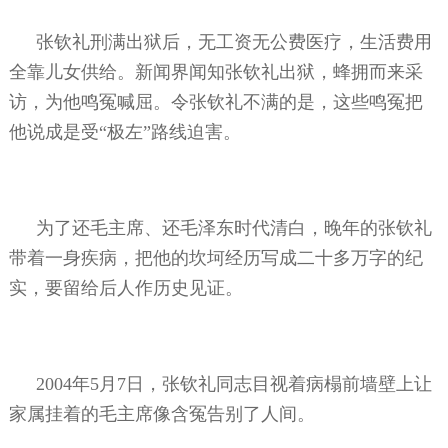
张钦礼刑满出狱后，无工资无公费医疗，生活费用
全靠儿女供给。新闻界闻知张钦礼出狱，蜂拥而来采
访，为他鸣冤喊屈。令张钦礼不满的是，这些鸣冤把
他说成是受“极左”路线迫害。
为了还毛主席、还毛泽东时代清白，晚年的张钦礼
带着一身疾病，把他的坎坷经历写成二十多万字的纪
实，要留给后人作历史见证。
2004年5月7日，张钦礼同志目视着病榻前墙壁上让
家属挂着的毛主席像含冤告别了人间。