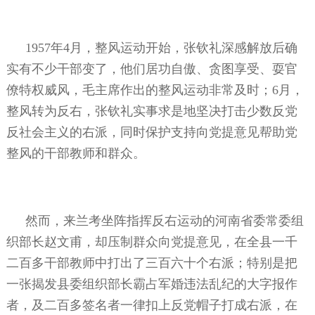
1957年4月，整风运动开始，张钦礼深感解放后确
实有不少干部变了，他们居功自傲、贪图享受、耍官
僚特权威风，毛主席作出的整风运动非常及时；6月，
整风转为反右，张钦礼实事求是地坚决打击少数反党
反社会主义的右派，同时保护支持向党提意见帮助党
整风的干部教师和群众。
然而，来兰考坐阵指挥反右运动的河南省委常委组
织部长赵文甫，却压制群众向党提意见，在全县一千
二百多干部教师中打出了三百六十个右派；特别是把
一张揭发县委组织部长霸占军婚违法乱纪的大字报作
者，及二百多签名者一律扣上反党帽子打成右派，在