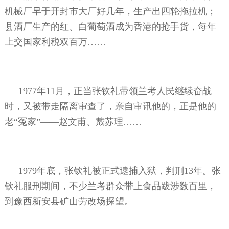
机械厂早于开封市大厂好几年，生产出四轮拖拉机；
县酒厂生产的红、白葡萄酒成为香港的抢手货，每年
上交国家利税双百万……
1977年11月，正当张钦礼带领兰考人民继续奋战
时，又被带走隔离审查了，亲自审讯他的，正是他的
老“冤家”——赵文甫、戴苏理……
1979年底，张钦礼被正式逮捕入狱，判刑13年。张
钦礼服刑期间，不少兰考群众带上食品跋涉数百里，
到豫西新安县矿山劳改场探望。