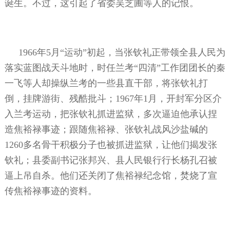
诞生。不过，这引起了省委吴芝圃等人的记恨。
1966年5月“运动”初起，当张钦礼正带领全县人民为
落实蓝图战天斗地时，时任兰考“四清”工作团团长的秦
一飞等人却操纵兰考的一些县直干部，将张钦礼打
倒，挂牌游街、残酷批斗；1967年1月，开封军分区介
入兰考运动，把张钦礼抓进监狱，多次逼迫他承认捏
造焦裕禄事迹；跟随焦裕禄、张钦礼战风沙盐碱的
1260多名骨干积极分子也被抓进监狱，让他们揭发张
钦礼；县委副书记张邦兴、县人民银行行长杨孔召被
逼上吊自杀。他们还关闭了焦裕禄纪念馆，焚烧了宣
传焦裕禄事迹的资料。