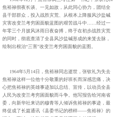
焦裕禄彻夜长谈、一见如故，从此同心协力，团结全
县干部群众，投入战胜灾荒、从根本上降服风沙盐碱
灾害改变兰考穷困面貌蓝图的艰苦战斗中……经过一
年零三个月披风沐雨日夜奋搏，终于在初步战胜灾荒
的同时，彻底查清了全县风沙盐碱形成的来笼去脉，
绘制出根治“三害”改变兰考穷困面貌的蓝图。
1964年5月14日，焦裕禄同志逝世，张钦礼为失去
焦裕禄这样一位他十分敬重的好班长而深感悲痛，决
心把焦裕禄的英雄事迹加以总结、宣传，以动员全县
人民为改变兰考穷困面貌而斗争。他写报告给河南省
委，向新华社来访的穆青等人倾诉焦裕禄的事迹，最
终促成了长篇通讯《县委书记的榜样——焦裕禄》的