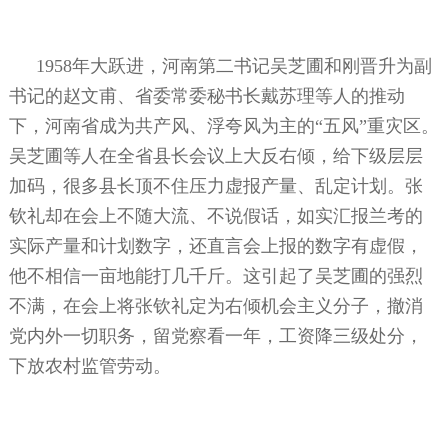
1958年大跃进，河南第二书记吴芝圃和刚晋升为副
书记的赵文甫、省委常委秘书长戴苏理等人的推动
下，河南省成为共产风、浮夸风为主的“五风”重灾区。
吴芝圃等人在全省县长会议上大反右倾，给下级层层
加码，很多县长顶不住压力虚报产量、乱定计划。张
钦礼却在会上不随大流、不说假话，如实汇报兰考的
实际产量和计划数字，还直言会上报的数字有虚假，
他不相信一亩地能打几千斤。这引起了吴芝圃的强烈
不满，在会上将张钦礼定为右倾机会主义分子，撤消
党内外一切职务，留党察看一年，工资降三级处分，
下放农村监管劳动。