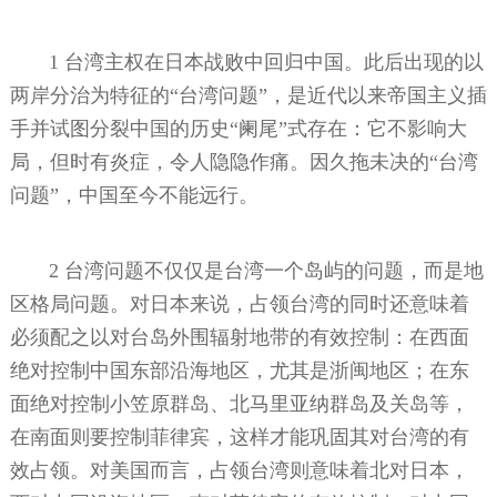
1 台湾主权在日本战败中回归中国。此后出现的以
两岸分治为特征的“台湾问题”，是近代以来帝国主义插
手并试图分裂中国的历史“阑尾”式存在：它不影响大
局，但时有炎症，令人隐隐作痛。因久拖未决的“台湾
问题”，中国至今不能远行。
2 台湾问题不仅仅是台湾一个岛屿的问题，而是地
区格局问题。对日本来说，占领台湾的同时还意味着
必须配之以对台岛外围辐射地带的有效控制：在西面
绝对控制中国东部沿海地区，尤其是浙闽地区；在东
面绝对控制小笠原群岛、北马里亚纳群岛及关岛等，
在南面则要控制菲律宾，这样才能巩固其对台湾的有
效占领。对美国而言，占领台湾则意味着北对日本，