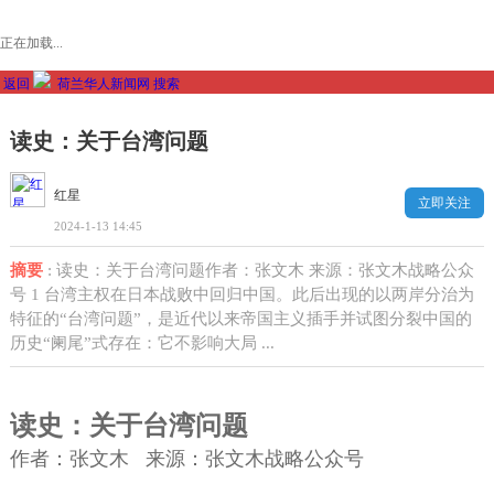
正在加载...
返回
荷兰华人新闻网
搜索
读史：关于台湾问题
红星
立即关注
2024-1-13 14:45
摘要
: 读史：关于台湾问题作者：张文木 来源：张文木战略公众
号 1 台湾主权在日本战败中回归中国。此后出现的以两岸分治为
特征的“台湾问题”，是近代以来帝国主义插手并试图分裂中国的
历史“阑尾”式存在：它不影响大局 ...
读史：关于台湾问题
作者：张文木 来源：张文木战略公众号