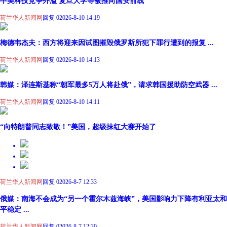
中美科技竞争外溢 复旦大学等被推向国安前线
荷兰华人新闻网
回复 0
2026-8-10 14:19
梅德韦杰夫：西方将迎来因试图摧毁俄罗斯所犯下罪行遭到的报复 ...
荷兰华人新闻网
回复 0
2026-8-10 14:13
韩媒：泽连斯基称“朝军最多5万人将赴俄”，请求韩国援助防空武器 ...
荷兰华人新闻网
回复 0
2026-8-10 14:11
“向特朗普同志致敬！”美国，超级抹红大赛开始了
荷兰华人新闻网
回复 0
2026-8-7 12:33
俄媒：南海不会成为“另一个霍尔木兹海峡”，美国影响力下降有利亚太和
平稳定 ...
荷兰华人新闻网
回复 0
2026-8-7 12:30