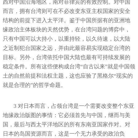
西对中国沿海地区，南对菲律宾的有效控制。对中国
而言，拥有台湾则可在不必改变东亚主权国家的安全
结构的前提下进入太平洋。鉴于中国所据有的亚洲地
缘政治主体板块的天然优势，在台湾问题的博弈中，
只有中国可以大持小，以重持轻，以久待速，以大陆
之近制犯台国家之远，并由此最容易实现稳定台湾的
目标。另外，台湾依托中国大陆也最有可持续发展的
稳定条件。所有这些便构成台湾“自古以来”就是中国领
土的自然前提和法权主题，这也应验了黑格尔“现实的
就是合理的”的哲学命题。
3 对日本而言，占领台湾是一个需要改变整个东亚
地缘政治版图的事情：它必须首先与中国，继而与美
国，最后与西太平洋地区的所有东南亚国家作对。对
日本的岛国资源而言，这是一个无力承受的政治负