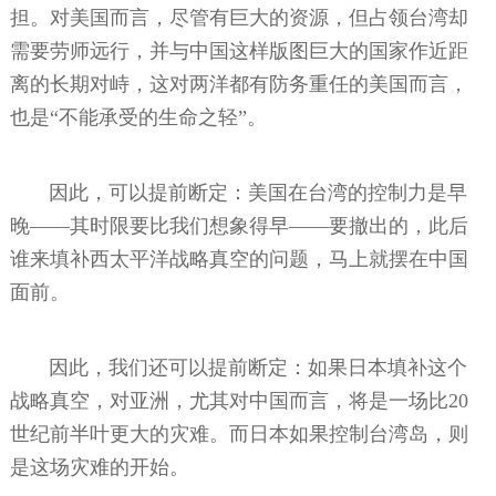
担。对美国而言，尽管有巨大的资源，但占领台湾却
需要劳师远行，并与中国这样版图巨大的国家作近距
离的长期对峙，这对两洋都有防务重任的美国而言，
也是“不能承受的生命之轻”。
因此，可以提前断定：美国在台湾的控制力是早
晚——其时限要比我们想象得早——要撤出的，此后
谁来填补西太平洋战略真空的问题，马上就摆在中国
面前。
因此，我们还可以提前断定：如果日本填补这个
战略真空，对亚洲，尤其对中国而言，将是一场比20
世纪前半叶更大的灾难。而日本如果控制台湾岛，则
是这场灾难的开始。