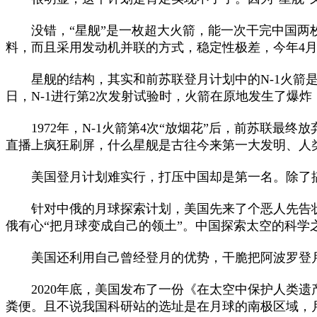
没错，“星舰”是一枚超大火箭，能一次干完中国两枚
料，而且采用发动机并联的方式，稳定性极差，今年4
星舰的结构，其实和前苏联登月计划中的N-1火箭是类
日，N-1进行第2次发射试验时，火箭在原地发生了爆
1972年，N-1火箭第4次“放烟花”后，前苏联最终
直播上疯狂刷屏，什么星舰是古往今来第一大发明、人
美国登月计划难实行，打压中国却是第一名。除了搞
针对中俄的月球探索计划，美国先来了个恶人先告状。
俄有心“把月球变成自己的领土”。中国探索太空的科学
美国还利用自己曾经登月的优势，干脆把阿波罗登月留
2020年底，美国发布了一份《在太空中保护人类遗
粪便。且不说我国科研站的选址是在月球的南极区域，月