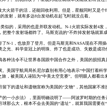
大火箭干的活，还能回收利用。但是，星舰同时又是个
月的发射，就有多达8台发动机在起飞时就没点着。
似的，采用的也是并联发动机。N-1火箭实际发射4发，全
炸，把整个发射场都炸了。马斯克说的“不炸掉发射场就算
放弃了N-1，也放弃了登月。但是马斯克和NASA现在不
类之光、科学皇冠上的明珠、炸了也是成功、失败是成功他
各种法令不让世界各国跟中国合作之外，美国的损招真
美国宇航局局长尼尔森别有用心地表示“中国打着科学
之旅，被美国人诬陷为“中美太空竞赛”。但明眼人都看
下的遗址和遗物宣称为美国的“文物”，其他国家不准
产的一小步法》，里面明确说明了——阿波罗时期的任务遗
球那么大，根本不会去美国的“遗址”，就算我国需要在