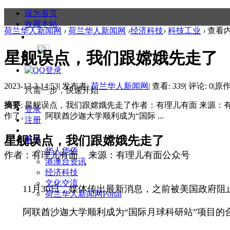
设为首页
收藏本站
荷兰华人新闻网
›
荷兰华人新闻网
›
经济科技
›
科技工业
›
查看
星舰误点，我们跟嫦娥先走了
2023-12-3 14:53
|
发布者:
荷兰华人新闻网
|
查看:
339
|
评论: 0
|
原作
只需一步，快速开始
摘要
: 星舰误点，我们跟嫦娥先走了作者：有理儿有面 来源
登录
作了。 阿联酋沙迦大学顺利成为“国际 ...
注册
星舰误点，我们跟嫦娥先走了
更多
华人华侨
作者：有理儿有面 来源：有理儿有面公众号
港澳台资讯
经济科技
文化交流
11月30日，媒体传出最新消息，之前被美国政府阻
荷兰华人新闻网
Portal
阿联酋沙迦大学顺利成为“国际月球科研站”项目的