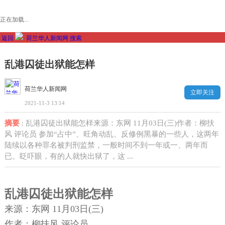
正在加载...
返回
荷兰华人新闻网
搜索
乱港囚徒出狱能怎样
荷兰华人新闻网
立即关注
2021-11-3 13:14
摘要
: 乱港囚徒出狱能怎样来源：东网 11月03日(三)作者：柳扶
风 评论员 参加“占中”、旺角动乱、反修例黑暴的一些人，这两年
陆续以各种罪名被判刑监禁，一般时间不到一年或一、两年而
已。眨吓眼，有的人就快出狱了，这 ...
乱港囚徒出狱能怎样
来源：东网 11月03日(三)
作者：
柳扶风 评论员