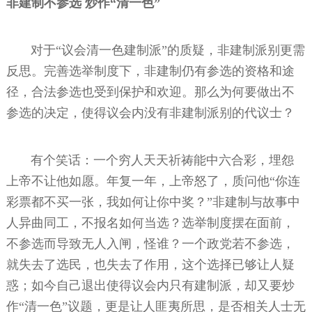
非建制不参选 炒作“清一色”
对于“议会清一色建制派”的质疑，非建制派别更需
反思。完善选举制度下，非建制仍有参选的资格和途
径，合法参选也受到保护和欢迎。那么为何要做出不
参选的决定，使得议会内没有非建制派别的代议士？
有个笑话：一个穷人天天祈祷能中六合彩，埋怨
上帝不让他如愿。年复一年，上帝怒了，质问他“你连
彩票都不买一张，我如何让你中奖？”非建制与故事中
人异曲同工，不报名如何当选？选举制度摆在面前，
不参选而导致无人入闸，怪谁？一个政党若不参选，
就失去了选民，也失去了作用，这个选择已够让人疑
惑；如今自己退出使得议会内只有建制派，却又要炒
作“清一色”议题，更是让人匪夷所思，是否相关人士无