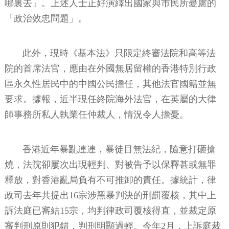
哪裏去」。上述人士正好演繹出國家與市民所憂慮的
「政治效忠問題」。
此外，現時《基本法》只限定終審法院和高等法
院的首席法官，應由在外國無居留權的香港特別行政
區永久性居民中的中國公民擔任，其他法官國籍並無
要求。據報，近半現任終院海外法官，在英屬的大律
師事務所私人執業任仲裁人，情況令人擔憂。
香港近年暴亂連連，暴徒目無法紀，隨意打砸搶
燒，法院卻屢次出現輕判、對被告予以保釋甚或無罪
釋放，對香港亂局負有不可推卸的責任。據統計，律
政司去年共提出16宗涉黑暴判決的刑罰覆核，其中上
訴法庭已審結15宗，均判律政司覆核得直，並裁定原
審判刑原則犯錯，判刑明顯過輕。今年2月，上訴庭裁