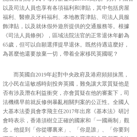
以及司法人員也享有各項福利和津貼，其中包括房屋
福利、醫療及牙科福利、本地教育津貼、司法人員服
飾津貼，以及就休假外遊所提供的交通服務等。根據
《司法人員條例》，區域法院法官的正常退休年齡為
65歲，但可以自願選擇提早退休。既然待遇這麼好，
為甚麼他還要放棄一切，帶着全家移民英國呢？
而英國自2019年起對中央政府及港府頻頻抹黑，
沈小民在這敏感時刻投奔英國，難免讓大眾質疑他是
否有涉及潛在利益衝突，亦會質疑在他的審案下，司
法機構早前就反修例暴亂相關判案的公正性。全國人
大基本法委員會李飛主任2017年出席《基本法》研討
會時表示，香港須樹立正確的國家和「一國兩制」觀
念，他提到「你從哪裏來」、「你是誰」、「你要到