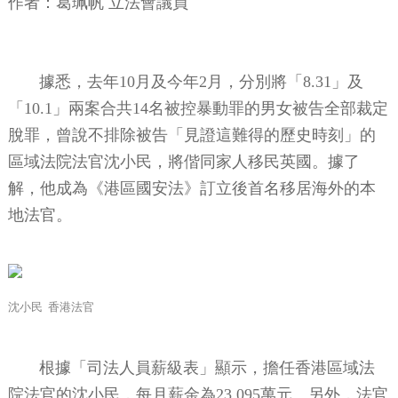
作者：
葛珮帆 立法會議員
據悉，去年10月及今年2月，分別將「8.31」及
「10.1」兩案合共14名被控暴動罪的男女被告全部裁定
脫罪，曾說不排除被告「見證這難得的歷史時刻」的
區域法院法官沈小民，將偕同家人移民英國。據了
解，他成為《港區國安法》訂立後首名移居海外的本
地法官。
沈小民 香港法官
根據「司法人員薪級表」顯示，擔任香港區域法
院法官的沈小民，每月薪金為23.095萬元。另外，法官