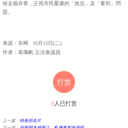
候去蕪存菁，正視市民憂慮的「效忠」及「量刑」問
題。
来源：东网
10月12日(二)
作者：
葛珮帆 立法會議員
打赏
0
人已打赏
上一篇：
特务的名片
下一篇：
假新聞為禍香江 亂播毒製造恐慌