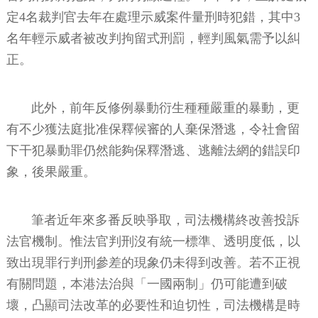
定4名裁判官去年在處理示威案件量刑時犯錯，其中3
名年輕示威者被改判拘留式刑罰，輕判風氣需予以糾
正。
此外，前年反修例暴動衍生種種嚴重的暴動，更
有不少獲法庭批准保釋候審的人棄保潛逃，令社會留
下干犯暴動罪仍然能夠保釋潛逃、逃離法網的錯誤印
象，後果嚴重。
筆者近年來多番反映爭取，司法機構終改善投訴
法官機制。惟法官判刑沒有統一標準、透明度低，以
致出現罪行判刑參差的現象仍未得到改善。若不正視
有關問題，本港法治與「一國兩制」仍可能遭到破
壞，凸顯司法改革的必要性和迫切性，司法機構是時