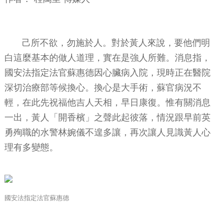
己所不欲，勿施於人。對於黃人來說，要他們明
白這麼基本的做人道理，實在是強人所難。消息指，
國安法指定法官蘇惠德因心臟病入院，現時正在醫院
深切治療部等候換心。換心是大手術，蘇官病況不
輕，在此先祝福他吉人天相，早日康復。惟有關消息
一出，黃人「開香檳」之聲此起彼落，情況跟早前英
勇殉職的水警林婉儀不遑多讓，再次讓人見識黃人心
理有多變態。
國安法指定法官蘇惠德