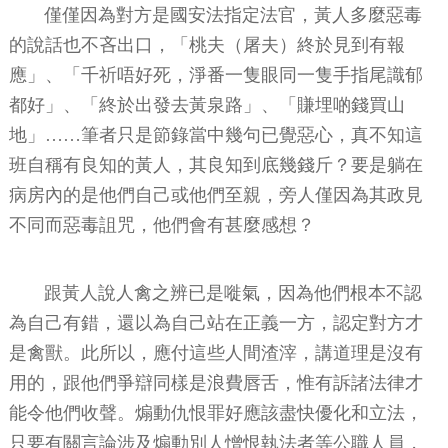
僅僅因為對方是國安法指定法官，黃人多麼惡毒
的說話也不吝出口，「桃夫（屠夫）終於見到有報
應」、「千祈唔好死，淨番一隻眼同一隻手指尾識郁
都好」、「終於出發去黃泉路」、「賺埋啲錢買山
地」……筆者只是節錄當中幾句已覺惡心，真不知這
班自稱有良知的黃人，其良知到底幾錢斤？要是躺在
病房內的是他們自己或他們至親，旁人僅因為其政見
不同而惡毒詛咒，他們會有甚麼感想？
跟黃人說人禽之辨已是嘥氣，因為他們根本不認
為自己有錯，還以為自己站在正義一方，認定對方才
是禽獸。此所以，應付這些人間渣滓，講道理是沒有
用的，跟他們爭辯同樣是浪費唇舌，惟有訴諸法律才
能令他們收聲。煽動仇恨罪好應該盡快優化和立法，
只要有關言論涉及煽動別人憎恨執法者等公職人員，