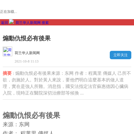
正在加载...
返回
荷兰华人新闻网
搜索
煽動仇恨必有後果
荷兰华人新闻网
立即关注
2021-10-8 11:13
摘要
: 煽動仇恨必有後果来源：东网 作者：程萬里 傳媒人 己所不
欲，勿施於人。對於黃人來說，要他們明白這麼基本的做人道
理，實在是強人所難。消息指，國安法指定法官蘇惠德因心臟病
入院，現時正在醫院深切治療部等候換 ...
煽動仇恨必有後果
来源：东网
作者：
程萬里 傳媒人