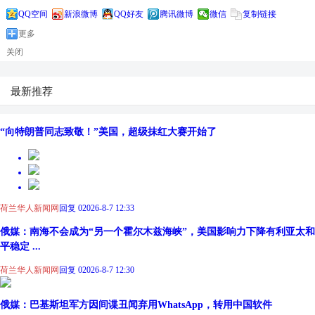
QQ空间
新浪微博
QQ好友
腾讯微博
微信
复制链接
更多
关闭
最新推荐
“向特朗普同志致敬！”美国，超级抹红大赛开始了
荷兰华人新闻网
回复 0
2026-8-7 12:33
俄媒：南海不会成为“另一个霍尔木兹海峡”，美国影响力下降有利亚太和
平稳定 ...
荷兰华人新闻网
回复 0
2026-8-7 12:30
俄媒：巴基斯坦军方因间谍丑闻弃用WhatsApp，转用中国软件