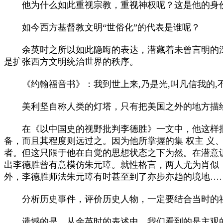
他为什么如此重视宗教，重视神权呢？这是他的身份
如今西方基督教文明“世俗化”的代表是谁呢？
余英时之所以如此隐晦的表达，潜藏着未曾言明的深
是扩张西方文明统治世界的秩序。
《约翰福音书》：我到世上来,乃是光,叫凡信我的,
美利坚自称人类的灯塔，只有把美国之外的地方描绘
在《以中国史的视野批判李德胜》一文中，他这样批
备，而且其程度则远过之。因为他所掌握的集 权主 义
者。但这只限于他在自觉的思想状态之下为然。在潜意
出李德胜曾有意模仿朱元璋。就性格言，两人尤为肖似
外，李德胜师法朱元璋有时甚至到了亦步亦趋的境地…
分析历史事件，评价历史人物，一定要结合当时的社
遗憾的是，从余英时的表述中，我们看到的是主观的