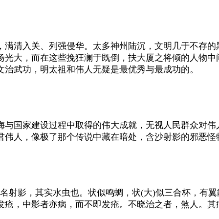
满清入关、列强侵华。太多神州陆沉，文明几于不存的
扬光大，而在这些挽狂澜于既倒，扶大厦之将倾的人物中
文治武功，明太祖和伟人无疑是最优秀与最成功的。
与国家建设过程中取得的伟大成就，无视人民群众对伟
君伟人，像极了那个传说中藏在暗处，含沙射影的邪恶怪
射影，其实水虫也。状似鸣蜩，状(大)似三合杯，有翼
发疮，中影者亦病，而不即发疮。不晓治之者，煞人。其