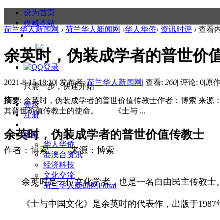
设为首页
收藏本站
荷兰华人新闻网
›
荷兰华人新闻网
›
华人华侨
›
资讯时评
›
查看
余英时，伪装成学者的普世价
2021-8-15 18:10
|
发布者:
荷兰华人新闻网
|
查看:
260
|
评论: 0
|
原作
只需一步，快速开始
摘要
: 余英时，伪装成学者的普世价值传教士作者：博索 
登录
其普世价值传教士的使命。 《士与 ...
注册
余英时，伪装成学者的普世价值传教士
更多
华人华侨
作者：
博索 来源：博索
港澳台资讯
经济科技
文化交流
余英时是一位文化学者，也是一名自由民主传教士。
荷兰华人新闻网
Portal
《士与中国文化》是余英时的代表作，出版于1987