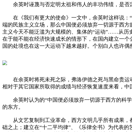
余英时诬蔑与否定明太祖和伟人的丰功伟绩，是否定
在《我们有更大的使命》一文中，余英时这样说：“
端的民族主义立场，那么中国便必须放弃一切源于西方
主义今天不能泛滥为大规模的、集体的“运动”……从
在于能不能在经济快速成长的情形下，在国内建立一个
国的处境也在这一大运动下越来越好。个别白人也许偶
在余英时将死未死之际，弗洛伊德之死与黑命贵运动，
相对于其它国家所取得的成绩与经济恢复速度来看，中
余英时认为的“中国便必须放弃一切源于西方的科学与
的东方。
从文艺复制到工业革命，西方文明几乎所有成果，都
础之上；建立在“十二平均律”、《乐律全书》为代表