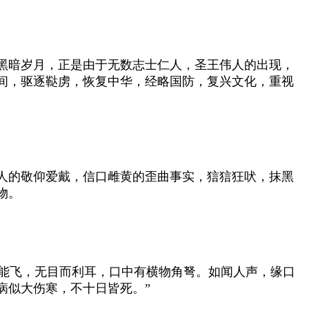
黑暗岁月，正是由于无数志士仁人，圣王伟人的出现，
间，驱逐鞑虏，恢复中华，经略国防，复兴文化，重视
人的敬仰爱戴，信口雌黄的歪曲事实，狺狺狂吠，抹黑
物。
能飞，无目而利耳，口中有横物角弩。如闻人声，缘口
病似大伤寒，不十日皆死。”