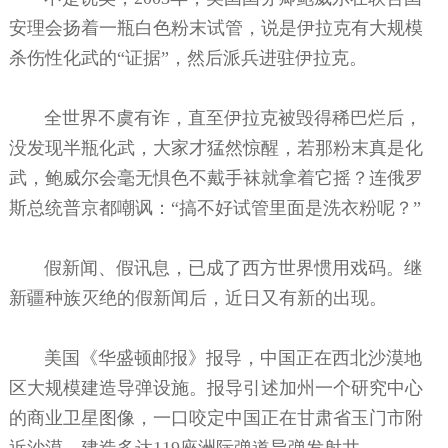
安理会扬着一瓶白色粉末试管，说是伊拉克有大规模
杀伤性化武的“证据”，然后派兵进驻伊拉克。
全世界不虞有诈，直至伊拉克被毁得稀巴烂后，
没发现半瓶化武，大家才猛然惊醒，若那粉末真是化
武，鲍威尔会毫无惧色不戴手袜就拿着它摇？连俄罗
斯总统普京都嘲讽：“搞不好试管里面是洗衣粉呢？”
假新闻、假讯息，已成了西方世界惯用戏码。继
新疆种族灭绝的假新闻后，近日又有新的出现。
美国《华盛顿邮报》报导，中国正在西北沙漠地
区大规模建造导弹设施。报导引述加州一个研究中心
的商业卫星图像，一口咬定中国正在甘肃省玉门市附
近沙漠，建造多达119座洲际弹道导弹发射井。