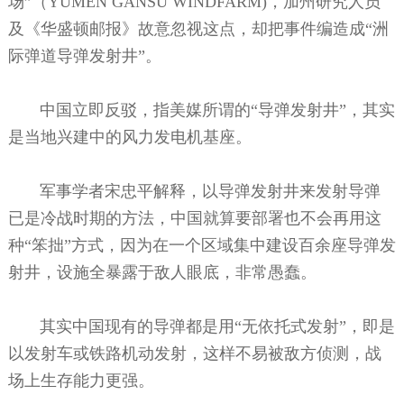
场”（YUMEN GANSU WINDFARM)，加州研究人员
及《华盛顿邮报》故意忽视这点，却把事件编造成“洲
际弹道导弹发射井”。
中国立即反驳，指美媒所谓的“导弹发射井”，其实
是当地兴建中的风力发电机基座。
军事学者宋忠平解释，以导弹发射井来发射导弹
已是冷战时期的方法，中国就算要部署也不会再用这
种“笨拙”方式，因为在一个区域集中建设百余座导弹发
射井，设施全暴露于敌人眼底，非常愚蠢。
其实中国现有的导弹都是用“无依托式发射”，即是
以发射车或铁路机动发射，这样不易被敌方侦测，战
场上生存能力更强。