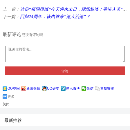
上一篇：
这份“叛国报纸”今天迎来末日，现场惨淡！香港人苦“苹果”久矣 ...
下一篇：
回归24周年，该由谁来“港人治港”？
最新评论
还没有评论哦
评论
QQ空间
新浪微博
QQ好友
腾讯微博
微信
复制链接
更多
关闭
最新推荐