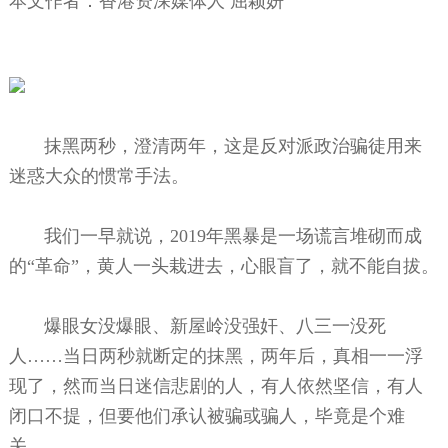
本文作者：香港资深媒体人 屈颖妍
抹黑两秒，澄清两年，这是反对派政治骗徒用来
迷惑大众的惯常手法。
我们一早就说，2019年黑暴是一场谎言堆砌而成
的“革命”，黄人一头栽进去，心眼盲了，就不能自拔。
爆眼女没爆眼、新屋岭没强奸、八三一没死
人……当日两秒就断定的抹黑，两年后，真相一一浮
现了，然而当日迷信悲剧的人，有人依然坚信，有人
闭口不提，但要他们承认被骗或骗人，毕竟是个难
关。