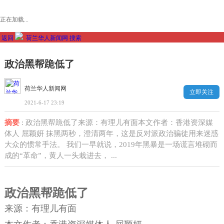
正在加载...
返回
荷兰华人新闻网
搜索
政治黑帮跪低了
荷兰华人新闻网
立即关注
2021-6-17 23:19
摘要
: 政治黑帮跪低了来源：有理儿有面本文作者：香港资深媒
体人 屈颖妍 抹黑两秒，澄清两年，这是反对派政治骗徒用来迷惑
大众的惯常手法。 我们一早就说，2019年黑暴是一场谎言堆砌而
成的“革命”，黄人一头栽进去， ...
政治黑帮跪低了
来源：有理儿有面