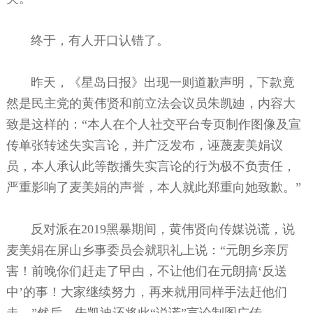
终于，有人开口认错了。
昨天，《星岛日报》出现一则道歉声明，下款竟
然是民主党的黄伟贤和前立法会议员朱凯廸，内容大
致是这样的：“本人在个人社交平台专页制作图像及宣
传单张转述失实言论，并广泛发布，诬蔑麦美娟议
员，本人承认此等散播失实言论的行为极不负责任，
严重影响了麦美娟的声誉，本人就此郑重向她致歉。”
反对派在2019黑暴期间，黄伟贤向传媒说谎，说
麦美娟在屏山乡事委员会就职礼上说：“元朗乡亲厉
害！前晚你们赶走了曱甴，不让他们在元朗搞‘反送
中’的事！大家继续努力，再来就用同样手法赶他们
走。”然后，朱凯迪还将此“说谎”言论制图广传。