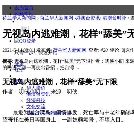
设为首页
收藏本站
荷兰华人新闻网
›
荷兰华人新闻网
›
港澳台资讯
›
港澳台时评
›
无视岛内逃难潮，花样“舔美”
2021-6-14 08:01
|
发布者:
荷兰华人新闻网
|
查看:
420
|
评论: 0
|
原作
只需一步，快速开始
摘要
: 无视岛内逃难潮，花样“舔美”无下限作者：叨侠小叨
登录
的民进党却一再使出昏招，把台湾 ...
注册
无视岛内逃难潮，花样“舔美”无下限
更多
华人华侨
作者：
叨侠小叨 来源：叨侠
港澳台资讯
经济科技
文化交流
最近我国台湾岛内疫情爆发，死亡率与中老年确诊率
荷兰华人新闻网
Portal
望寄托在美日等国身上，一副奴颜媚骨，不堪入目。