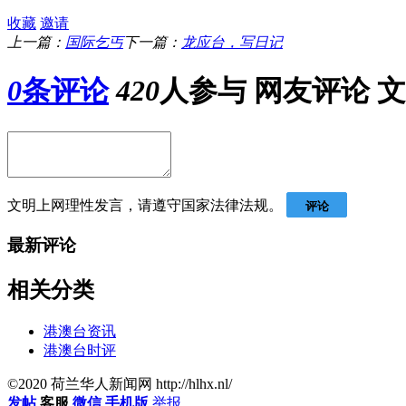
收藏
邀请
上一篇：
国际乞丐
下一篇：
龙应台，写日记
0
条评论
420
人参与
网友评论
文
文明上网理性发言，请遵守国家法律法规。
评论
最新评论
相关分类
港澳台资讯
港澳台时评
©2020 荷兰华人新闻网 http://hlhx.nl/
发帖
客服
微信
手机版
举报