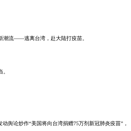
新潮流——逃离台湾，赴大陆打疫苗。
当。
舆论炒作“美国将向台湾捐赠75万剂新冠肺炎疫苗”，