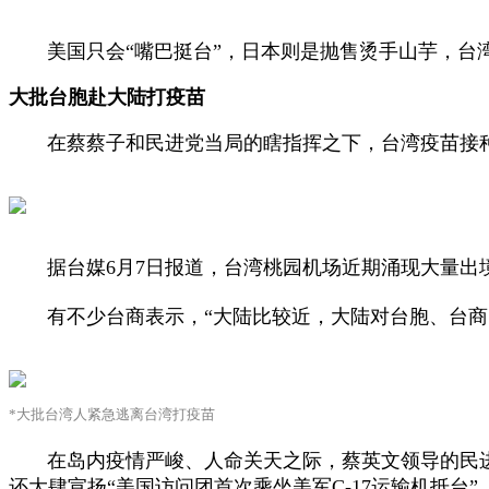
美国只会“嘴巴挺台”，日本则是抛售烫手山芋，台
大批台胞赴大陆打疫苗
在蔡蔡子和民进党当局的瞎指挥之下，台湾疫苗接种
据台媒6月7日报道，台湾桃园机场近期涌现大量出
有不少台商表示，“大陆比较近，大陆对台胞、台商、
*大批台湾人紧急逃离台湾打疫苗
在岛内疫情严峻、人命关天之际，蔡英文领导的民进党
还大肆宣扬“美国访问团首次乘坐美军C-17运输机抵台”