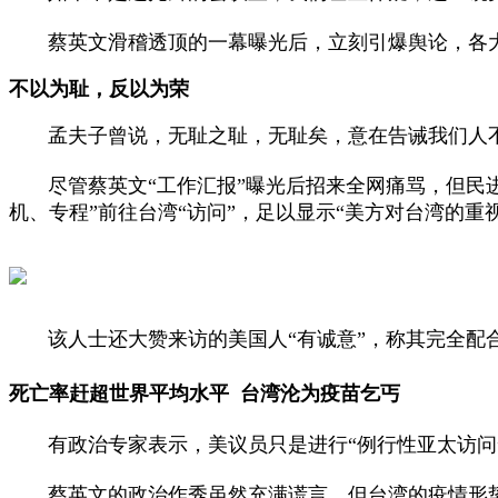
蔡英文滑稽透顶的一幕曝光后，立刻引爆舆论，各大媒
不以为耻，反以为荣
孟夫子曾说，无耻之耻，无耻矣，意在告诫我们人不
尽管蔡英文“工作汇报”曝光后招来全网痛骂，但民进
机、专程”前往台湾“访问”，足以显示“美方对台湾的重视
该人士还大赞来访的美国人“有诚意”，称其完全配合
死亡率赶超世界平均水平
台湾沦为疫苗乞丐
有政治专家表示，美议员只是进行“例行性亚太访问”
蔡英文的政治作秀虽然充满谎言，但台湾的疫情形势崩盘