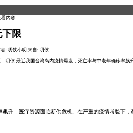
查看内容
无下限
者: 叨侠小叨
|
来自: 叨侠
 来源：叨侠 最近我国台湾岛内疫情爆发，死亡率与中老年确诊率
飙升，医疗资源面临断供危机。在严重的疫情考验下，蔡