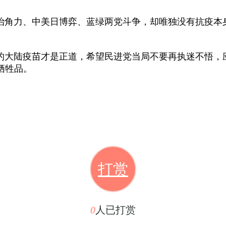
角力、中美日博弈、蓝绿两党斗争，却唯独没有抗疫本身
大陆疫苗才是正道，希望民进党当局不要再执迷不悟，应
牺牲品。
打赏
0
人已打赏