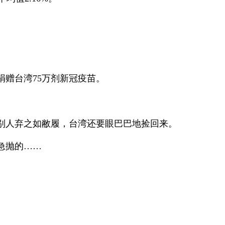
赠台湾75万剂新冠疫苗。
别人弃之如敝履，台湾还要眼巴巴地捡回来。
急抛的……