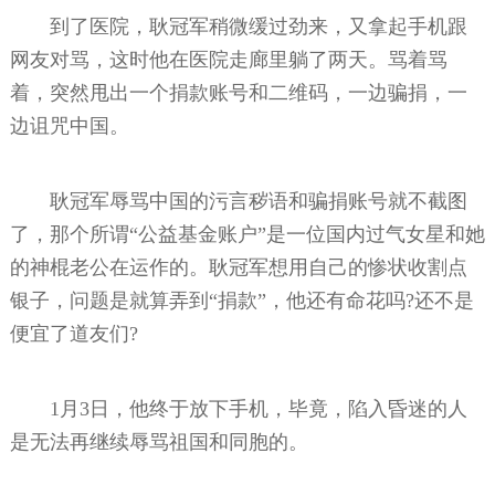
到了医院，耿冠军稍微缓过劲来，又拿起手机跟
网友对骂，这时他在医院走廊里躺了两天。骂着骂
着，突然甩出一个捐款账号和二维码，一边骗捐，一
边诅咒中国。
耿冠军辱骂中国的污言秽语和骗捐账号就不截图
了，那个所谓“公益基金账户”是一位国内过气女星和她
的神棍老公在运作的。耿冠军想用自己的惨状收割点
银子，问题是就算弄到“捐款”，他还有命花吗?还不是
便宜了道友们?
1月3日，他终于放下手机，毕竟，陷入昏迷的人
是无法再继续辱骂祖国和同胞的。