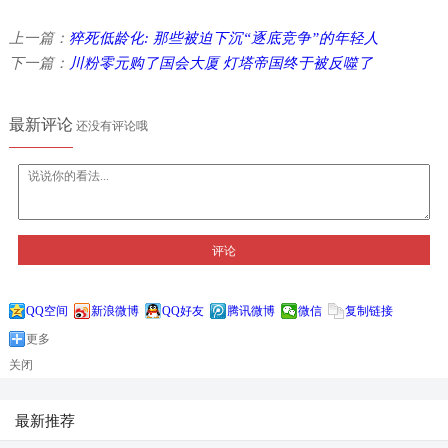
上一篇：
猝死低龄化: 那些被迫下沉“逐底竞争”的年轻人
下一篇：
川粉零元购了国会大厦 灯塔帝国终于被反噬了
最新评论
还没有评论哦
评论
QQ空间
新浪微博
QQ好友
腾讯微博
微信
复制链接
更多
关闭
最新推荐