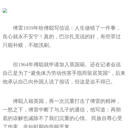
傅雷1959年给傅聪写信说：人生做错了一件事，
良心就永不安宁！真的，巴尔扎克说的好，有些罪过
只能补赎，不能洗刷。
但1964年傅聪就申请加入英国籍。还在记者会说
自己是为了“避免体力劳动伤害手指而留居英国”，后来
他承认自己向外国人说了假话，但这是迫不得已。
傅聪入籍英国，再一次沉重打击了傅雷的精神，
一怒之下，傅雷中断了与儿子的通信，他写道：再彻
底的谅解也减除不了我们沉重的心情。 民族自尊心受
了伤害，非短时期内所能平复。