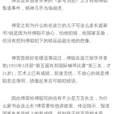
傅雷是从朋友带来的《参考消息》上才得知傅聪
叛逃事件，精神几乎当场崩溃。
傅雷之前为什么给在波兰的儿子写这么多长篇家
书?就是因为对傅聪不放心，怕他犯错，给国家丢脸，
但没有想到傅聪犯下的错远远超出他的想像。
傅雷曾跟好友楼适夷说过，傅聪在波兰留学并拿
奖(1955年3月获“第五届肖邦国际钢琴比赛”第三名，才
21岁)，艺术上已有成就，前途无忧，不放心的就是傅
聪意志薄弱，骄傲起来后可能犯错误。
因此傅雷给傅聪写的信有不少是万言长文，为什
么家书会这么长?傅雷要给他讲政策、传达指示、报道
国家各条战线上的新成绩、鼓励孩子提高思想水平、