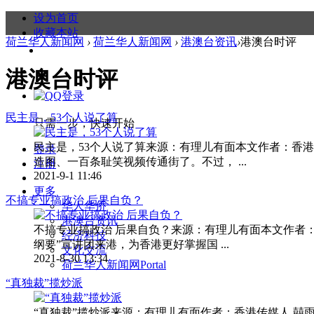
设为首页
收藏本站
荷兰华人新闻网
›
荷兰华人新闻网
›
港澳台资讯
›
港澳台时评
港澳台时评
民主是，53个人说了算
只需一步，快速开始
民主是，53个人说了算来源：有理儿有面本文作者：香
登录
造图、一百条耻笑视频传通街了。不过， ...
注册
2021-9-1 11:46
更多
不搞专业搞政治 后果自负？
华人华侨
港澳台资讯
不搞专业搞政治 后果自负？来源：有理儿有面本文作者
经济科技
纲要”宣讲团来港，为香港更好掌握国 ...
文化交流
2021-8-30 13:34
荷兰华人新闻网
Portal
“真独裁”揽炒派
“真独裁”揽炒派来源：有理儿有面作者：香港传媒人 囍雨