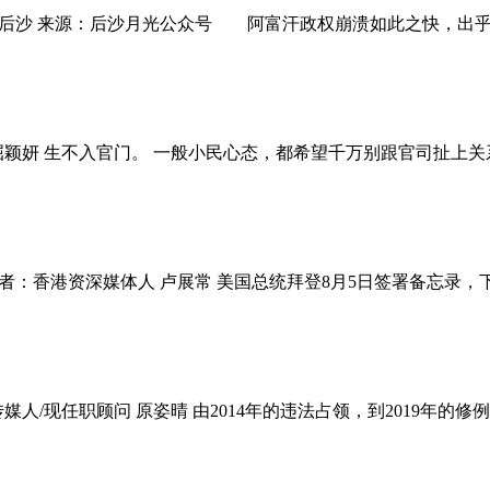
：后沙 来源：后沙月光公众号 阿富汗政权崩溃如此之快，出乎
屈颖妍 生不入官门。 一般小民心态，都希望千万别跟官司扯上
者：香港资深媒体人 卢展常 美国总统拜登8月5日签署备忘录，
人/现任职顾问 原姿晴 由2014年的违法占领，到2019年