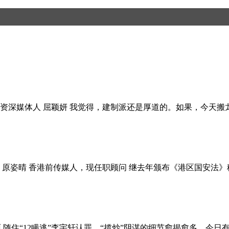
港资深媒体人 屈颖妍 我觉得，建制派还是厚道的。如果，今天
：原姿晴 香港前传媒人，现任职顾问 继去年颁布《港区国安法
 随住“12瞒逃”李宇轩认罪，“揽炒”阴谋的细节愈揭愈多。今