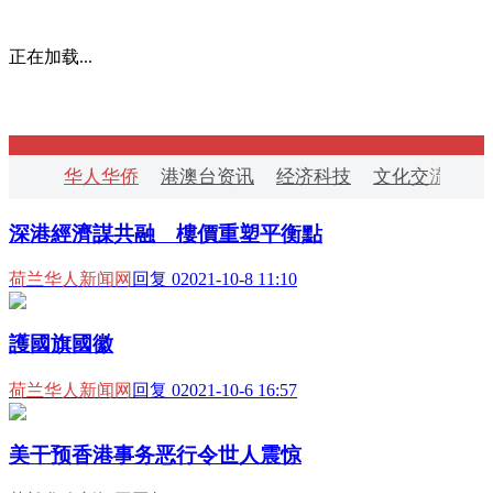
正在加载...
华人华侨
港澳台资讯
经济科技
文化交流
华
深港經濟謀共融 樓價重塑平衡點
荷兰华人新闻网
回复 0
2021-10-8 11:10
護國旗國徽
荷兰华人新闻网
回复 0
2021-10-6 16:57
美干预香港事务恶行令世人震惊