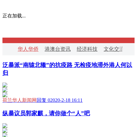
正在加载...
华人华侨
港澳台资讯
经济科技
文化交流
华
泛暴派“南辕北辙”的抗疫路 无检疫地滞外港人何以
归
荷兰华人新闻网
回复 0
2020-2-18 16:11
纵暴议员郭家麒，请你做个“人”吧