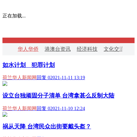
正在加载...
华人华侨
港澳台资讯
经济科技
文化交流
华
如水计划 犯罪计划
荷兰华人新闻网
回复 0
2021-11-11 13:19
设立台独顽固分子清单 台湾拿甚么反制大陆
荷兰华人新闻网
回复 0
2021-11-10 12:24
祸从天降 台湾民众出街要戴头盔？