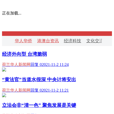
正在加载...
华人华侨
港澳台资讯
经济科技
文化交流
华
经济外向型 台湾脆弱
荷兰华人新闻网
回复 0
2021-11-2 11:24
“黄法官”当道水很深 中央计将安出
荷兰华人新闻网
回复 0
2021-11-2 11:21
立法会非“清一色” 聚焦发展是关键