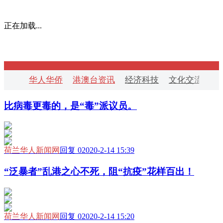
正在加载...
华人华侨
港澳台资讯
经济科技
文化交流
华
比病毒更毒的，是“毒”派议员。
荷兰华人新闻网
回复 0
2020-2-14 15:39
“泛暴者”乱港之心不死，阻“抗疫”花样百出！
荷兰华人新闻网
回复 0
2020-2-14 15:20