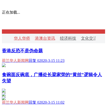
正在加载...
华人华侨
港澳台资讯
经济科技
文化交流
华
香港反恐不是伪命题
荷兰华人新闻网
回复 0
2020-3-15 11:23
食碗面反碗底，广播处长梁家荣的“黄丝”逻辑令人
失望
荷兰华人新闻网
回复 0
2020-3-15 11:02