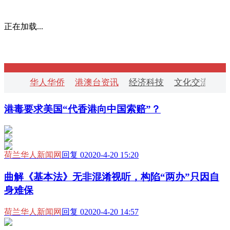
正在加载...
华人华侨
港澳台资讯
经济科技
文化交流
华
港毒要求美国“代香港向中国索赔”？
荷兰华人新闻网
回复 0
2020-4-20 15:20
曲解《基本法》无非混淆视听，构陷“两办”只因自
身难保
荷兰华人新闻网
回复 0
2020-4-20 14:57