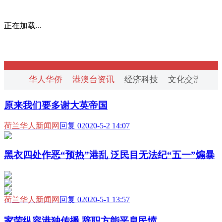
正在加载...
华人华侨
港澳台资讯
经济科技
文化交流
华
原来我们要多谢大英帝国
荷兰华人新闻网
回复 0
2020-5-2 14:07
黑衣四处作恶“预热”港乱 泛民目无法纪“五一”煽暴
荷兰华人新闻网
回复 0
2020-5-1 13:57
家荣纵容港独传播 辞职方能平息民愤