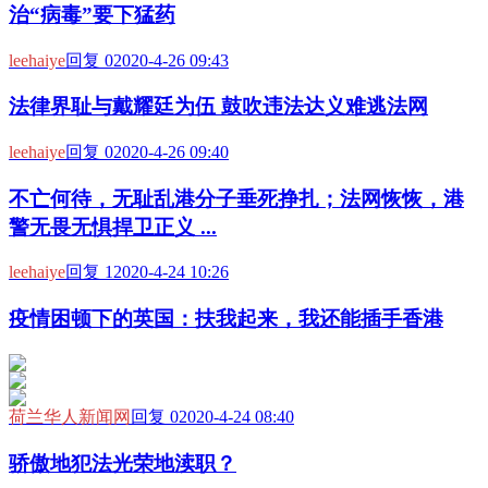
治“病毒”要下猛药
leehaiye
回复 0
2020-4-26 09:43
法律界耻与戴耀廷为伍 鼓吹违法达义难逃法网
leehaiye
回复 0
2020-4-26 09:40
不亡何待，无耻乱港分子垂死挣扎；法网恢恢，港
警无畏无惧捍卫正义 ...
leehaiye
回复 1
2020-4-24 10:26
疫情困顿下的英国：扶我起来，我还能插手香港
荷兰华人新闻网
回复 0
2020-4-24 08:40
骄傲地犯法光荣地渎职？