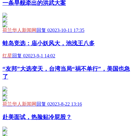
一条旱舰牵出的洪武大案
荷兰华人新闻网
回复 0
2023-10-11 17:35
蛙岛竞选：庙小妖风大，池浅王八多
红星
回复 0
2023-9-1 14:02
“友邦”大选变天，台湾当局“祸不单行”，美国也急
了
荷兰华人新闻网
回复 0
2023-8-22 13:16
赴美面试，热脸贴冷屁股？