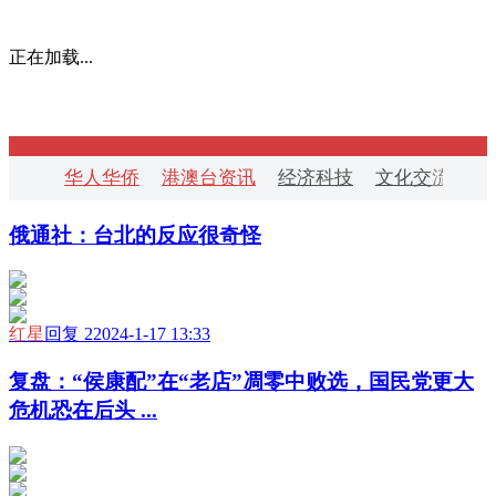
正在加载...
华人华侨
港澳台资讯
经济科技
文化交流
华
俄通社：台北的反应很奇怪
红星
回复 2
2024-1-17 13:33
复盘：“侯康配”在“老店”凋零中败选，国民党更大
危机恐在后头 ...