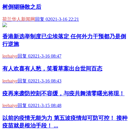
树倒猢狲散之后
荷兰华人新闻网
回复 0
2021-3-16 22:21
香港新选举制度已尘埃落定 任何外力干预都乃是倒
行逆施
leehaiye
回复 0
2021-3-16 08:47
有人欢喜有人愁，笑看草案出台世间百态
leehaiye
回复 0
2021-3-16 08:43
疫再来袭防控刻不容缓，与疫共舞清零曙光将现！
leehaiye
回复 0
2021-3-15 08:48
以前的疫情无能为力 第五波疫情却可防可控！ 接种
疫苗就是根治手段！ ...