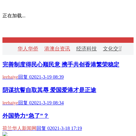
正在加载...
华人华侨
港澳台资讯
经济科技
文化交流
华
完善制度得民心顺民意 携手共创香港繁荣稳定
leehaiye
回复 0
2021-3-19 08:39
阴谋抗誓自取其辱 爱国爱港才是正途
leehaiye
回复 0
2021-3-19 08:34
外国势力“急了”？
荷兰华人新闻网
回复 0
2021-3-18 17:19