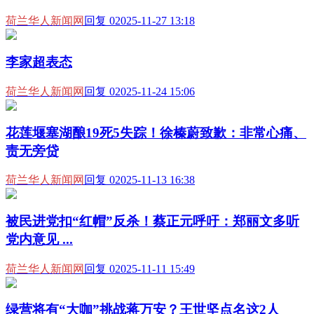
荷兰华人新闻网
回复 0
2025-11-27 13:18
李家超表态
荷兰华人新闻网
回复 0
2025-11-24 15:06
花莲堰塞湖酿19死5失踪！徐榛蔚致歉：非常心痛、
责无旁贷
荷兰华人新闻网
回复 0
2025-11-13 16:38
被民进党扣“红帽”反杀！蔡正元呼吁：郑丽文多听
党内意见 ...
荷兰华人新闻网
回复 0
2025-11-11 15:49
绿营将有“大咖”挑战蒋万安？王世坚点名这2人