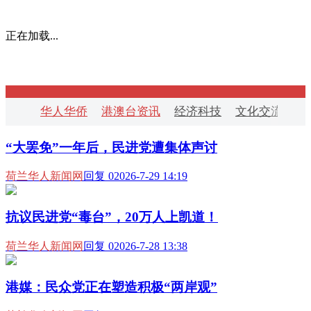
正在加载...
华人华侨
港澳台资讯
经济科技
文化交流
华
“大罢免”一年后，民进党遭集体声讨
荷兰华人新闻网
回复 0
2026-7-29 14:19
抗议民进党“毒台”，20万人上凯道！
荷兰华人新闻网
回复 0
2026-7-28 13:38
港媒：民众党正在塑造积极“两岸观”