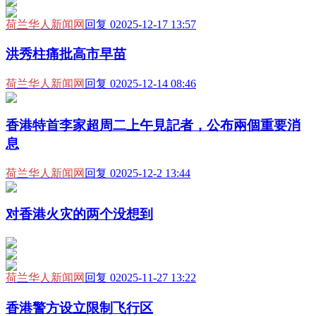
荷兰华人新闻网
回复 0
2025-12-17 13:57
洪秀柱痛批高市早苗
荷兰华人新闻网
回复 0
2025-12-14 08:46
香港特首李家超周二上午見記者，公布兩個重要消
息
荷兰华人新闻网
回复 0
2025-12-2 13:44
对香港火灾的两个没想到
荷兰华人新闻网
回复 0
2025-11-27 13:22
香港警方设立限制飞行区