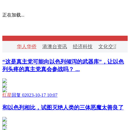
正在加载...
华人华侨
港澳台资讯
经济科技
文化交流
华
“这是真主党可能向以色列倾泻的武器库”，让以色
列头疼的真主党真会参战吗？ ...
红星
回复 0
2023-10-17 10:07
和以色列相比，试图灭绝人类的三体恶魔太善良了