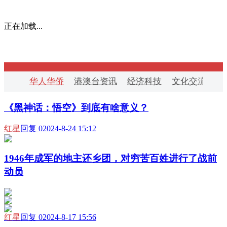
正在加载...
华人华侨
港澳台资讯
经济科技
文化交流
华
《黑神话：悟空》到底有啥意义？
红星
回复 0
2024-8-24 15:12
1946年成军的地主还乡团，对穷苦百姓进行了战前
动员
红星
回复 0
2024-8-17 15:56