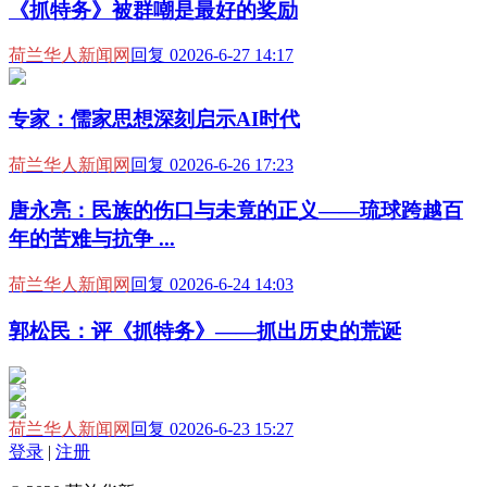
《抓特务》被群嘲是最好的奖励
荷兰华人新闻网
回复 0
2026-6-27 14:17
专家：儒家思想深刻启示AI时代
荷兰华人新闻网
回复 0
2026-6-26 17:23
唐永亮：民族的伤口与未竟的正义——琉球跨越百
年的苦难与抗争 ...
荷兰华人新闻网
回复 0
2026-6-24 14:03
郭松民：评《抓特务》——抓出历史的荒诞
荷兰华人新闻网
回复 0
2026-6-23 15:27
登录
|
注册