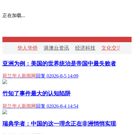
正在加载...
华人华侨
港澳台资讯
经济科技
文化交流
华
亚洲为例：美国的世界统治是帝国中最失败者
荷兰华人新闻网
回复 0
2026-8-5 14:09
竹知了事件最大的认知陷阱
荷兰华人新闻网
回复 0
2026-8-4 14:54
瑞典学者：中国的这一理念正在非洲悄悄实现