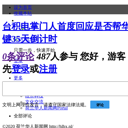
设为首页
收藏本站
台积电掌门人首度回应是否帮华
键35天倒计时
只需一步，快速开始
0
条评论
487
人参与
您好，游客
登录
先
登录
或
注册
注册
更多
华人华侨
港澳台资讯
经济科技
文化交流
文明上网理性发言，请遵守国家法律法规。
评论
荷兰华人新闻网
Portal
全部评论
©2020 荷兰华人新闻网 http://hlhx.nl/