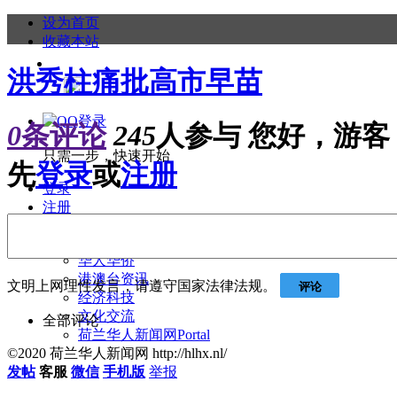
设为首页
收藏本站
洪秀柱痛批高市早苗
0
条评论
245
人参与
您好，游客
只需一步，快速开始
先
登录
或
注册
登录
注册
更多
华人华侨
港澳台资讯
文明上网理性发言，请遵守国家法律法规。
评论
经济科技
文化交流
全部评论
荷兰华人新闻网
Portal
©2020 荷兰华人新闻网 http://hlhx.nl/
发帖
客服
微信
手机版
举报