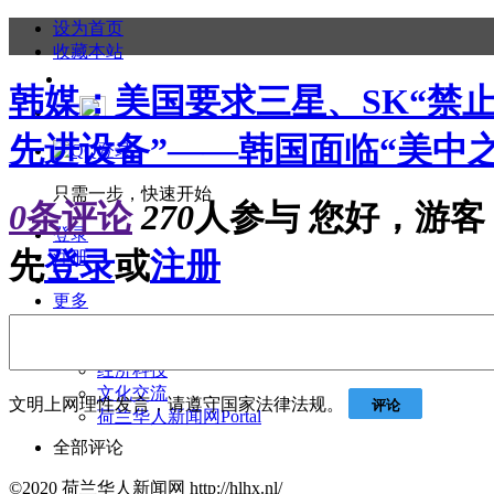
设为首页
收藏本站
韩媒：美国要求三星、SK“禁
先进设备”——韩国面临“美中之间
只需一步，快速开始
0
条评论
270
人参与
您好，游客
登录
先
登录
或
注册
注册
更多
华人华侨
港澳台资讯
经济科技
文化交流
文明上网理性发言，请遵守国家法律法规。
评论
荷兰华人新闻网
Portal
全部评论
©2020 荷兰华人新闻网 http://hlhx.nl/