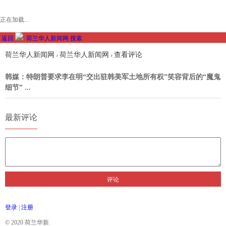
正在加载...
返回
荷兰华人新闻网
搜索
荷兰华人新闻网
荷兰华人新闻网
查看评论
›
›
韩媒：特朗普要求李在明“交出驻韩美军土地所有权”笑容背后的“魔鬼
细节” ...
最新评论
评论
登录
|
注册
© 2020 荷兰华新.