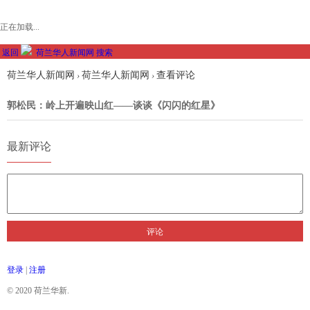
正在加载...
返回
荷兰华人新闻网
搜索
荷兰华人新闻网
荷兰华人新闻网
查看评论
›
›
郭松民：岭上开遍映山红——谈谈《闪闪的红星》
最新评论
评论
登录
|
注册
© 2020 荷兰华新.